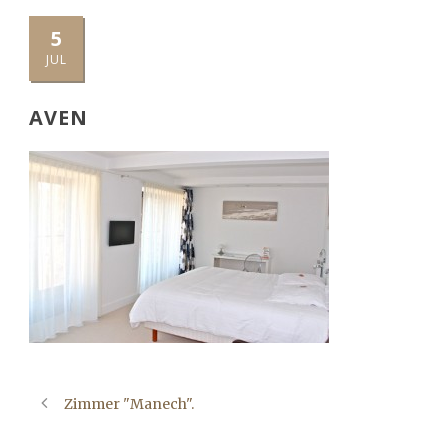
5
JUL
AVEN
Zimmer "Manech".