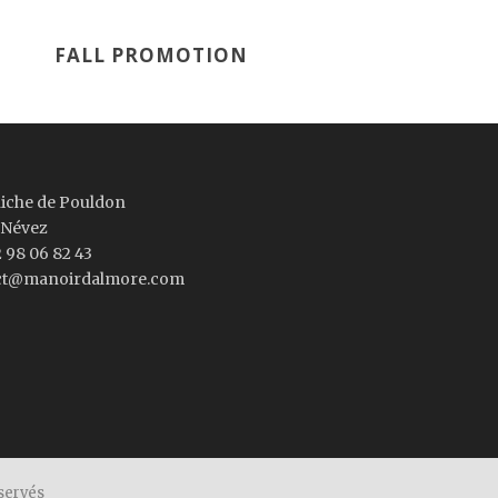
FALL PROMOTION
iche de Pouldon
 Névez
2 98 06 82 43
ct@manoirdalmore.com
servés